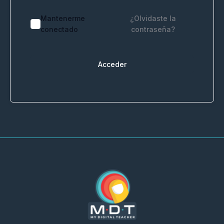
Mantenerme
¿Olvidaste la
conectado
contraseña?
Acceder