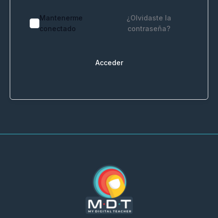
Mantenerme
¿Olvidaste la
conectado
contraseña?
Acceder